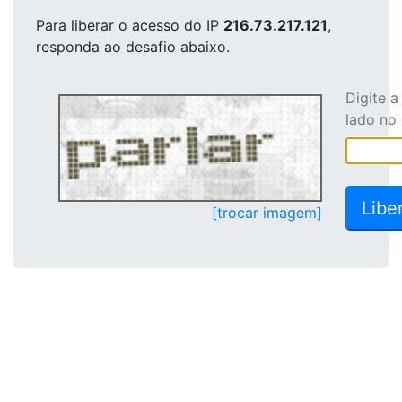
Para liberar o acesso
do IP
216.73.217.121
,
responda ao desafio abaixo.
Digite 
lado no
[trocar imagem]