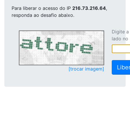
Para liberar o acesso
do IP
216.73.216.64
,
responda ao desafio abaixo.
Digite 
lado no
[trocar imagem]