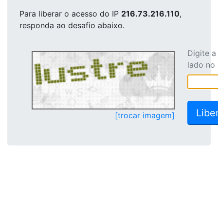
Para liberar o acesso
do IP
216.73.216.110
,
responda ao desafio abaixo.
Digite 
lado no
[trocar imagem]