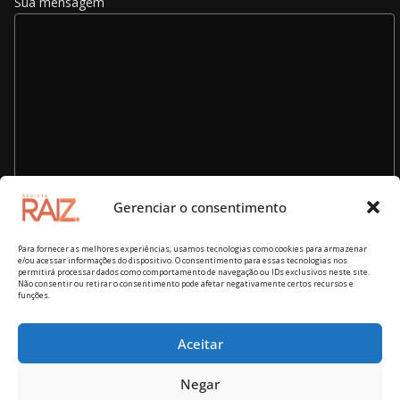
Sua mensagem
Gerenciar o consentimento
Para fornecer as melhores experiências, usamos tecnologias como cookies para armazenar
e/ou acessar informações do dispositivo. O consentimento para essas tecnologias nos
permitirá processar dados como comportamento de navegação ou IDs exclusivos neste site.
Não consentir ou retirar o consentimento pode afetar negativamente certos recursos e
funções.
Aceitar
Copyright © 2026
Revista RAIZ – cultura brasileira
. Todos os
Negar
direitos reservados.