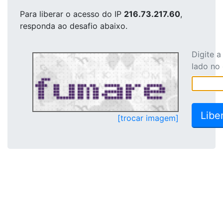
Para liberar o acesso
do IP
216.73.217.60
,
responda ao desafio abaixo.
Digite 
lado no
[trocar imagem]