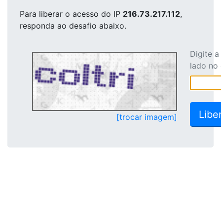
Para liberar o acesso
do IP
216.73.217.112
,
responda ao desafio abaixo.
Digite 
lado no
[trocar imagem]