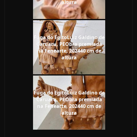
altura
Fuga do EgitoLuiz Galdino de
Caruaru, PEObra premiada
na Fenearte, 202440 cm de
altura
Fuga do EgitoLuiz Galdino de
Caruaru, PEObra premiada
na Fenearte, 202440 cm de
altura