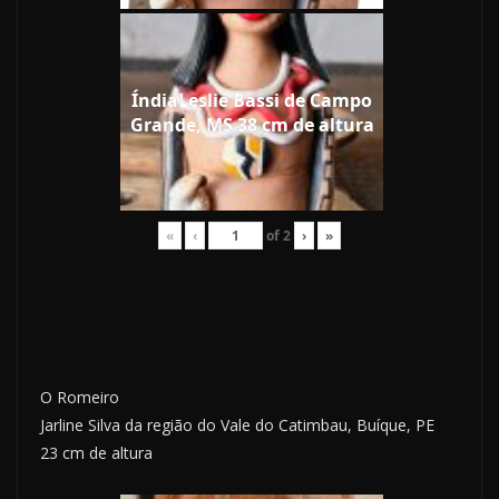
ÍndiaLeslie Bassi de Campo
Grande, MS 38 cm de altura
«
‹
of
2
›
»
O Romeiro
Jarline Silva da região do Vale do Catimbau, Buíque, PE
23 cm de altura