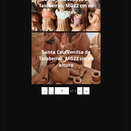
Taiobeiras, MG22 cm de
altura
Santa CeiaVenilsa de
Taiobeiras, MG22 cm de
altura
«
‹
of
4
›
»