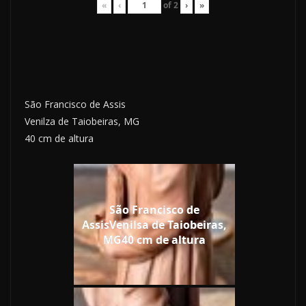
«
‹
of
2
›
»
São Francisco de Assis
Venilza de Taiobeiras, MG
40 cm de altura
São Francisco de
AssisVenilsa de Taiobeiras,
MG40 cm de altura