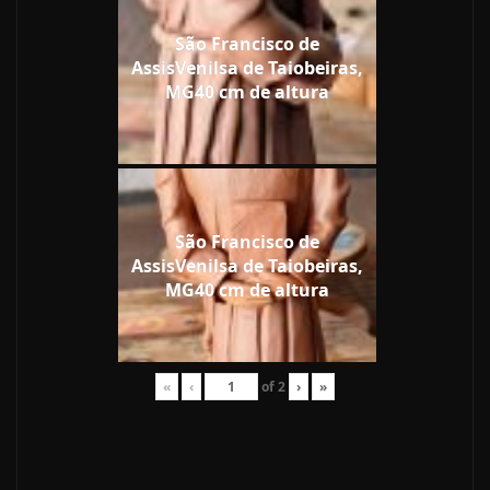
São Francisco de
AssisVenilsa de Taiobeiras,
MG40 cm de altura
São Francisco de
AssisVenilsa de Taiobeiras,
MG40 cm de altura
«
‹
of
2
›
»