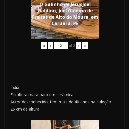
O Galinho de JesusJoel
Galdino, Joel Galdino de
Freitas de Alto do Moura, em
Caruaru, PE
«
‹
of
2
›
»
Índia
Escultura marajoara em cerâmica
Autor desconhecido, tem mais de 40 anos na coleção
26 cm de altura