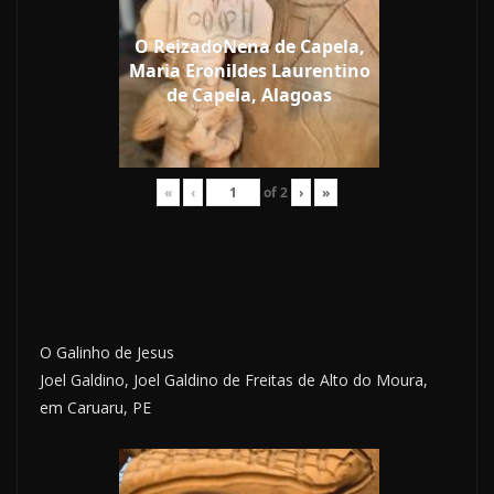
O ReizadoNena de Capela,
Maria Eronildes Laurentino
de Capela, Alagoas
«
‹
of
2
›
»
O Galinho de Jesus
Joel Galdino, Joel Galdino de Freitas de Alto do Moura,
em Caruaru, PE