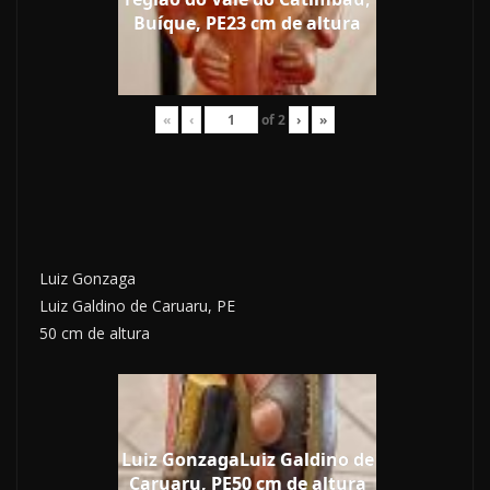
Buíque, PE23 cm de altura
«
‹
of
2
›
»
Luiz Gonzaga
Luiz Galdino de Caruaru, PE
50 cm de altura
Luiz GonzagaLuiz Galdino de
Caruaru, PE50 cm de altura