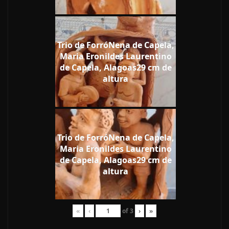
Trio de ForróNena de Capela,
Maria Eronildes Laurentino
de Capela, Alagoas29 cm de
altura
Trio de ForróNena de Capela,
Maria Eronildes Laurentino
de Capela, Alagoas29 cm de
altura
«
‹
of
3
›
»