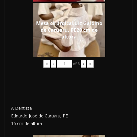
Mesa cirúrgicaLuiz Galdino
de Caruaru, PE20 cm de
altura
«
‹
of
3
›
»
A Dentista
Ednardo José de Caruaru, PE
16 cm de altura