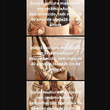
ÍndiaEscultura marajoara
em cerâmicaAutor
desconhecido, tem mais de
40 anos de idade26 cm de
altura
ÍndiaEscultura marajoara
em cerâmicaAutor
desconhecido, tem mais de
40 anos de idade26 cm de
altura
ÍndiaEscultura marajoara
em cerâmicaAutor
desconhecido, tem mais de
40 anos de idade26 cm de