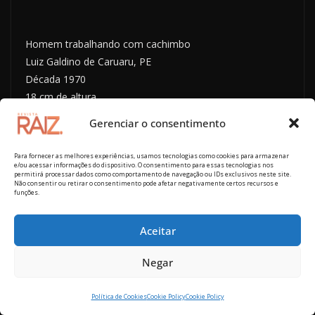
Homem trabalhando com cachimbo
Luiz Galdino de Caruaru, PE
Década 1970
18 cm de altura
Gerenciar o consentimento
Para fornecer as melhores experiências, usamos tecnologias como cookies para armazenar
Homem trabalhando com
e/ou acessar informações do dispositivo. O consentimento para essas tecnologias nos
permitirá processar dados como comportamento de navegação ou IDs exclusivos neste site.
cachimboLuiz Galdino de
Não consentir ou retirar o consentimento pode afetar negativamente certos recursos e
Caruaru, PEDécada 197018
funções.
cm de altura
Aceitar
Negar
Homem trabalhando com
Política de Cookies
Cookie Policy
Cookie Policy
cachimboLuiz Galdino de