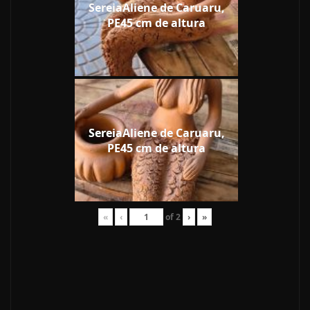
SereiaAliene de Caruaru,
PE45 cm de altura
SereiaAliene de Caruaru,
PE45 cm de altura
«
‹
of
2
›
»