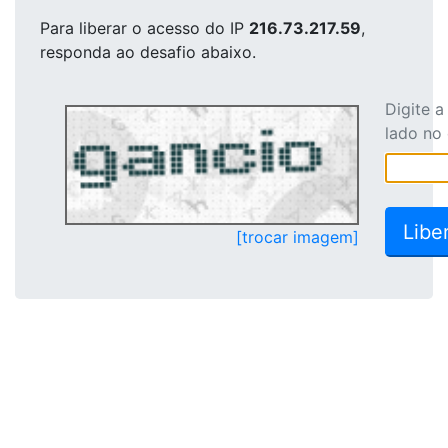
Para liberar o acesso
do IP
216.73.217.59
,
responda ao desafio abaixo.
Digite 
lado no
[trocar imagem]