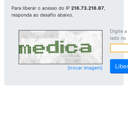
Para liberar o acesso
do IP
216.73.216.87
,
responda ao desafio abaixo.
Digite 
lado no
[trocar imagem]