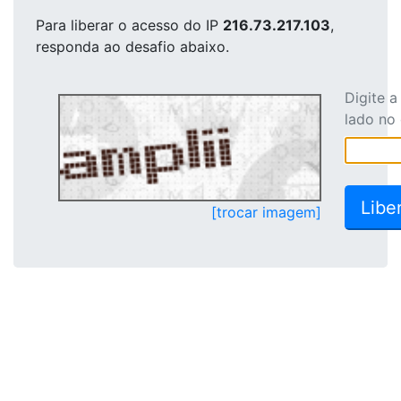
Para liberar o acesso
do IP
216.73.217.103
,
responda ao desafio abaixo.
Digite 
lado no
[trocar imagem]