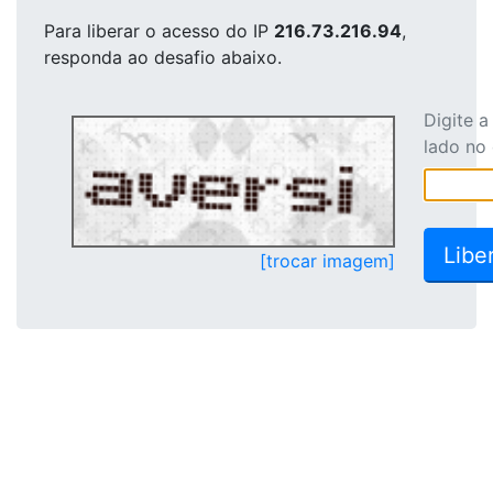
Para liberar o acesso
do IP
216.73.216.94
,
responda ao desafio abaixo.
Digite 
lado no
[trocar imagem]