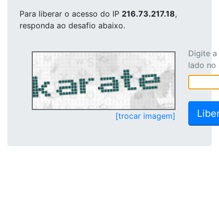
Para liberar o acesso
do IP
216.73.217.18
,
responda ao desafio abaixo.
Digite 
lado no
[trocar imagem]