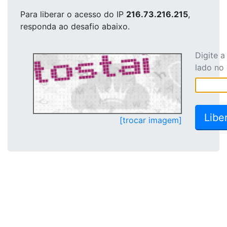
Para liberar o acesso
do IP
216.73.216.215
,
responda ao desafio abaixo.
Digite 
lado no
[trocar imagem]