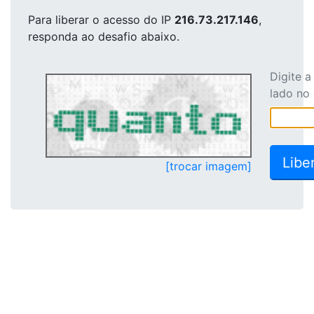
Para liberar o acesso
do IP
216.73.217.146
,
responda ao desafio abaixo.
Digite 
lado no
[trocar imagem]