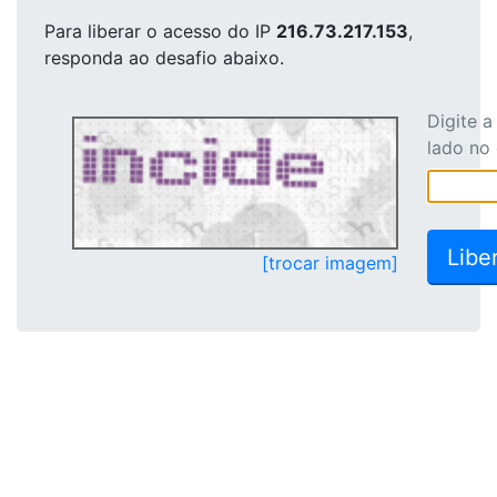
Para liberar o acesso
do IP
216.73.217.153
,
responda ao desafio abaixo.
Digite 
lado no
[trocar imagem]