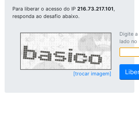
Para liberar o acesso
do IP
216.73.217.101
,
responda ao desafio abaixo.
Digite 
lado no
[trocar imagem]