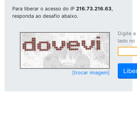
Para liberar o acesso
do IP
216.73.216.63
,
responda ao desafio abaixo.
Digite 
lado no
[trocar imagem]