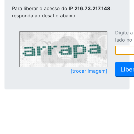
Para liberar o acesso
do IP
216.73.217.148
,
responda ao desafio abaixo.
Digite 
lado no
[trocar imagem]