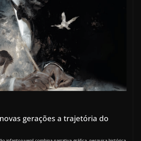
novas gerações a trajetória do
ão infantojuvenil combina narrativa gráfica, pesquisa histórica