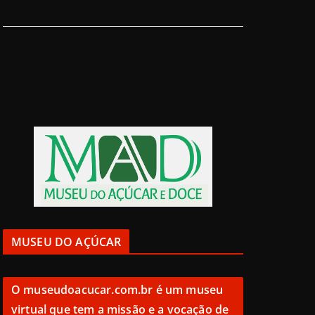
MUSEU DO AÇÚCAR
O
museudoacucar.com.br
é um museu
virtual que tem a missão e a vocação de