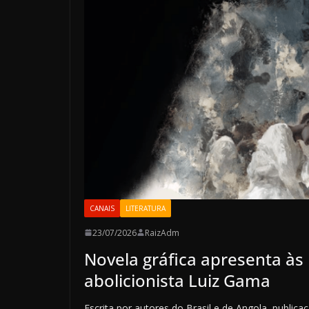
CANAIS
LITERATURA
23/07/2026
RaizAdm
Novela gráfica apresenta às 
abolicionista Luiz Gama
Escrita por autores do Brasil e de Angola, publicaç