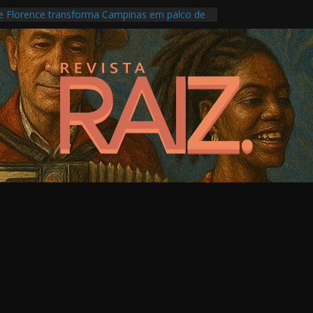
le Florence transforma Campinas em palco de
fotografia, memória e crise climática
 religiosidades múltiplas em evento online no
o
o propõe novo olhar sobre artistas que
inguagem visual
rimônio percorre memórias e territórios de
turas Indígenas com programação intensa no
o