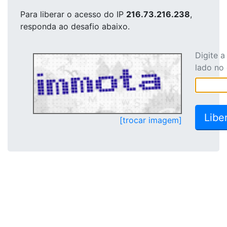
Para liberar o acesso
do IP
216.73.216.238
,
responda ao desafio abaixo.
Digite 
lado no
[trocar imagem]