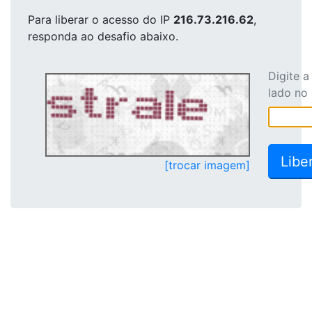
Para liberar o acesso
do IP
216.73.216.62
,
responda ao desafio abaixo.
Digite 
lado no
[trocar imagem]