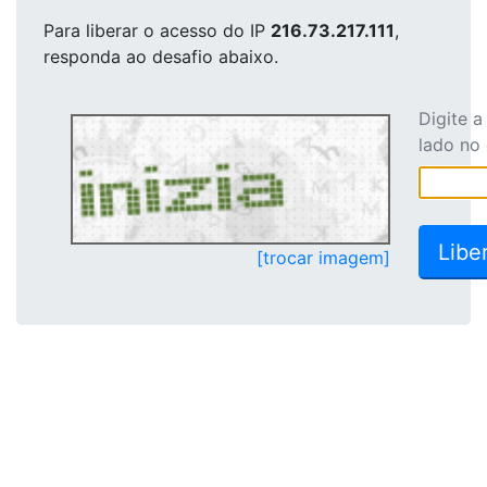
Para liberar o acesso
do IP
216.73.217.111
,
responda ao desafio abaixo.
Digite 
lado no
[trocar imagem]