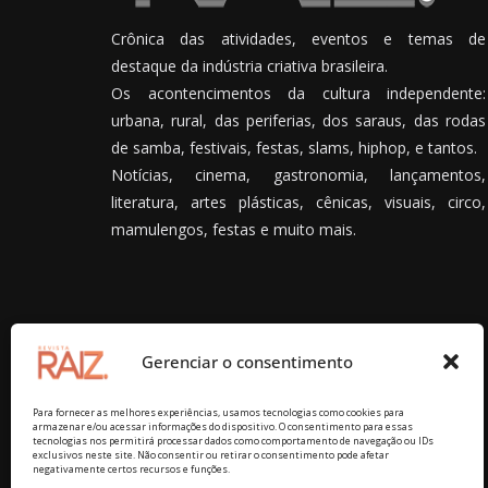
Crônica das atividades, eventos e temas de
destaque da indústria criativa brasileira.
Os acontencimentos da cultura independente:
urbana, rural, das periferias, dos saraus, das rodas
de samba, festivais, festas, slams, hiphop, e tantos.
Notícias, cinema, gastronomia, lançamentos,
literatura, artes plásticas, cênicas, visuais, circo,
mamulengos, festas e muito mais.
Gerenciar o consentimento
Para fornecer as melhores experiências, usamos tecnologias como cookies para
armazenar e/ou acessar informações do dispositivo. O consentimento para essas
tecnologias nos permitirá processar dados como comportamento de navegação ou IDs
exclusivos neste site. Não consentir ou retirar o consentimento pode afetar
negativamente certos recursos e funções.