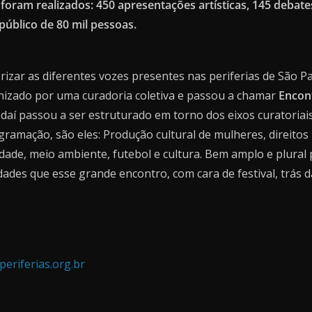
foram realizados:
450 a
presentações artísticas,
145 d
ebate
público de 80 mil pessoas.
rizar as diferentes vozes presentes nas periferias de São P
nizado por uma curadoria coletiva e passou a chamar
Encont
r daí passou a ser estruturado em torno dos eixos curatoriai
ramação, são eles: Produção cultural de mulheres, direitos
cidade, meio ambiente, futebol e cultura. Bem amplo e plural
idades que esse grande encontro, com cara de festival, trás d
periferias.org.br