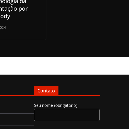
pologia da
ntação por
Lody
2024
Contato
Seu nome (obrigatório)