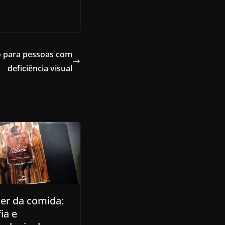
ão para pessoas com
deficiência visual
er da comida:
fia e