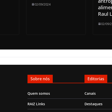
antro
02/09/2024
alime
Raul 
02/09/
Sobre nós
Editorias
Quem somos
Canais
RAIZ Links
Destaques