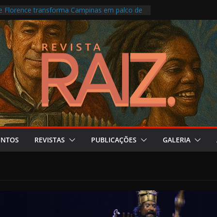
le Florence transforma Campinas em palco de
fotografia, memória e crise climática
ima os Pontos de Cultura e as escolas
fâncias indígenas e afro-brasileiras
rimônio percorre memórias e territórios de
turas Indígenas com programação intensa no
o
ENTOS
REVISTAS
PUBLICAÇÕES
GALERIA