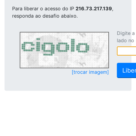
Para liberar o acesso
do IP
216.73.217.139
,
responda ao desafio abaixo.
Digite 
lado no
[trocar imagem]