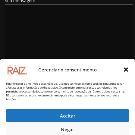
Sua mensagem
Gerenciar o consentimento
Para fornecer as melhores experiências, usamos tecnologias como cookies para armazenar
e/ou acessar informações do dispositivo. O consentimento para essas tecnologias nos
permitirá processar dados como comportamento de navegação ou IDs exclusivos neste site.
Não consentir ou retirar o consentimento pode afetar negativamente certos recursos e
funções.
Aceitar
Copyright © 2026
Revista RAIZ – cultura brasileira
. Todos os
Negar
direitos reservados.