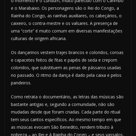
o momento é o Lundum, muito parecido com o Carimbó
e o Marabaixo. Os personagens são o Rei do Congo, a
Rainha do Congo, as rainhas auxiliares, os cabeçários, o
caixeiro, o contra-mestre e os valsares. A presença de
uma “corte” é muito comum em diversas manifestações
culturais de origem africana.
Os dançarinos vestem trajes brancos e coloridos, coroas
e capacetes feitos de fitas e papéis de seda e crepom
coloridos, que substituem as pe­nas de pássaros usadas
no passado. O ritmo da dança é dado pela caixa e pelos
pandeiros.
Como retrata o documentário, as letras das músicas são
bastante antigas e, segundo a comunidade, não são
mudadas desde que foram criadas. Cada parte do ritual
tem seus cantos específicos. Ao mesmo tempo em que
as músicas evocam São Benedito, rendem tributo à
nobreza – ao Rei e à Rainha do Congo – e seus vassalos,