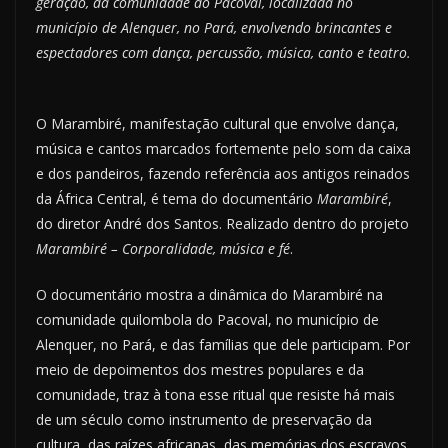
geração, da comunidade do Pacoval, localizada
no
município de Alenquer, no Pará, envolvendo
brincantes e
espectadores
com dança, percussão, música, canto e teatro.
O Marambiré, manifestação cultural que envolve dança,
música e cantos marcados fortemente pelo som da caixa
e dos pandeiros, fazendo referência aos antigos reinados
da África Central, é tema do documentário
Marambiré
,
do diretor André dos Santos. Realizado dentro do projeto
Marambiré
– Corporalidade, música e fé
.
O documentário mostra a dinâmica do Marambiré na
comu­nidade quilombola do Pacoval, no município de
Alenquer, no Pará, e das famílias que dele participam. Por
meio de depoimentos dos mestres populares e da
comunidade, traz à tona esse ritual que resiste há mais
de um século como instrumento de preservação da
cultura, das raízes africanas, das memórias dos escravos