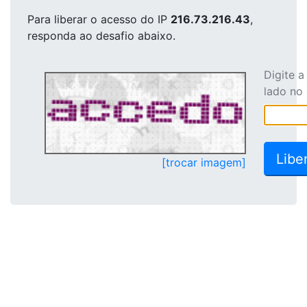
Para liberar o acesso
do IP
216.73.216.43
,
responda ao desafio abaixo.
Digite 
lado no
[trocar imagem]