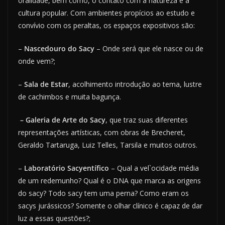
oralidade, bem como, o contato com a natureza e a
cultura popular. Com ambientes propícios ao estudo e
convívio com os peraltas, os espaços expositivos são:
–
Nascedouro do Sacy
– Onde será que ele nasce ou de
onde vem?;
–
Sala de Estar
, acolhimento introdução ao tema, lustre
de cachimbos e muita bagunça.
– Galeria de Arte do Sacy
, que traz suas diferentes
representações artísticas, com obras de Brecheret,
Geraldo Tartaruga, Luiz Telles, Tarsila e muitos outros.
–
Laboratório Sacyentífico
– Qual a vel`ocidade média
de um redemunho? Qual é o DNA que marca as origens
do sacy? Todo sacy tem uma perna? Como eram os
sacys jurássicos? Somente o olhar clínico é capaz de dar
luz a essas questões?;