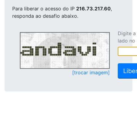
Para liberar o acesso
do IP
216.73.217.60
,
responda ao desafio abaixo.
Digite 
lado no
[trocar imagem]