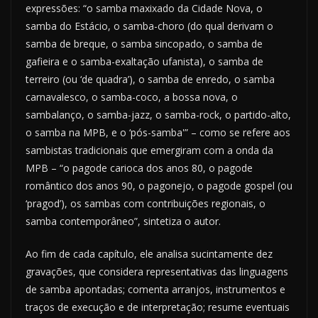
expressões: “o samba maxixado da Cidade Nova, o
samba do Estácio, o samba-choro (do qual derivam o
samba de breque, o samba sincopado, o samba de
gafieira e o samba-exaltação ufanista), o samba de
terreiro (ou ‘de quadra’), o samba de enredo, o samba
carnavalesco, o samba-coco, a bossa nova, o
sambalanço, o samba-jazz, o samba-rock, o partido-alto,
o samba na MPB, e o ‘pós-samba'” – como se refere aos
sambistas tradicionais que emergiram com a onda da
MPB – “o pagode carioca dos anos 80, o pagode
romântico dos anos 90, o pagonejo, o pagode gospel (ou
‘pragod’), os sambas com contribuições regionais, o
samba contemporâneo”, sintetiza o autor.
Ao fim de cada capítulo, ele analisa sucintamente dez
gravações, que considera representativas das linguagens
de samba apontadas; comenta arranjos, instrumentos e
traços de execução e de interpretação; resume eventuais