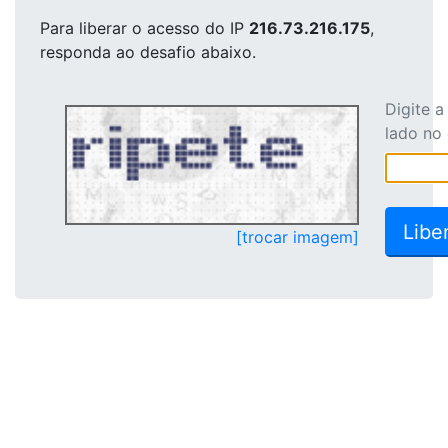
Para liberar o acesso
do IP
216.73.216.175
,
responda ao desafio abaixo.
Digite 
lado no
[trocar imagem]