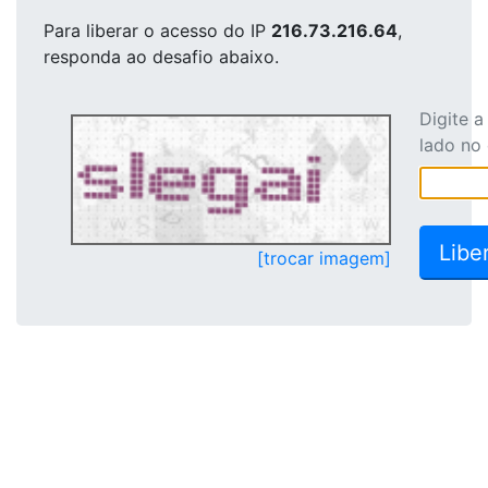
Para liberar o acesso
do IP
216.73.216.64
,
responda ao desafio abaixo.
Digite 
lado no
[trocar imagem]