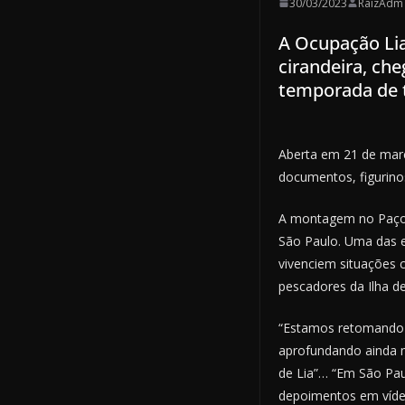
30/03/2023
RaizAdm
A Ocupação Lia
cirandeira, ch
temporada de 
Aberta em 21 de março
documentos, figurinos
A montagem no Paço d
São Paulo. Uma das ex
vivenciem situações 
pescadores da Ilha d
“Estamos retomando a
aprofundando ainda m
de Lia”… “Em São Pau
depoimentos em vídeo