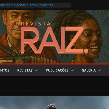
âncias indígenas e afro-brasileiras
 transforma roda carioca em álbum ao vivo
e no Festival do Patrimônio em São Paulo
ne produção musical ligada à saúde mental
ma os Pontos de Cultura e as escolas
ENTOS
REVISTAS
PUBLICAÇÕES
GALERIA