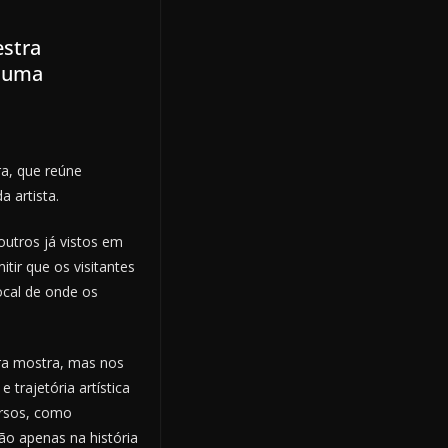
estra
a uma
ra, que reúne
a artista.
utros já vistos em
itir que os visitantes
ocal de onde os
ira mostra, mas nos
trajetória artística
ursos, como
o apenas na história