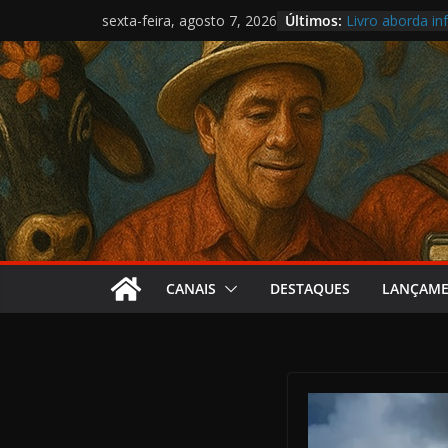
Pular
Últimos:
Livro aborda inf
sexta-feira, agosto 7, 2026
para
Samba da Volta
O circo present
o
Cartografia reú
conteúdo
Nova lei aproxi
CANAIS
DESTAQUES
LANÇAM