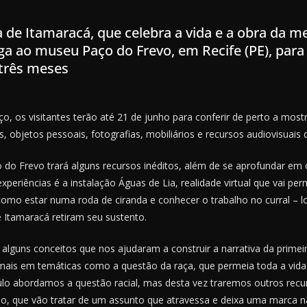
 de Itamaracá, que celebra a vida e a obra da m
ega ao museu Paço do Frevo, em Recife (PE), par
três meses
, os visitantes terão até 21 de junho para conferir de perto a most
, objetos pessoais, fotografias, mobiliários e recursos audiovisuais d
o Frevo trará alguns recursos inéditos, além de se aprofundar em o
periências é a instalação Águas de Lia, realidade virtual que vai perm
como estar numa roda de ciranda e conhecer o trabalho no curral – l
e Itamaracá retiram seu sustento.
lguns conceitos que nos ajudaram a construir a narrativa da prime
ais em temáticas como a questão da raça, que permeia toda a vida e 
lo abordamos a questão racial, mas desta vez traremos outros rec
, que vão tratar de um assunto que atravessa e deixa uma marca nã