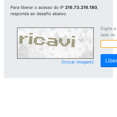
Para liberar o acesso
do IP
216.73.216.180
,
responda ao desafio abaixo.
Digite 
lado no
[trocar imagem]