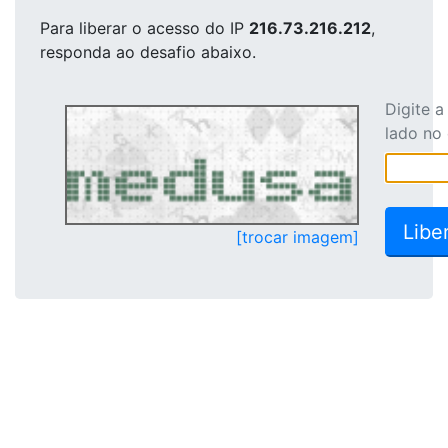
Para liberar o acesso
do IP
216.73.216.212
,
responda ao desafio abaixo.
Digite 
lado no
[trocar imagem]