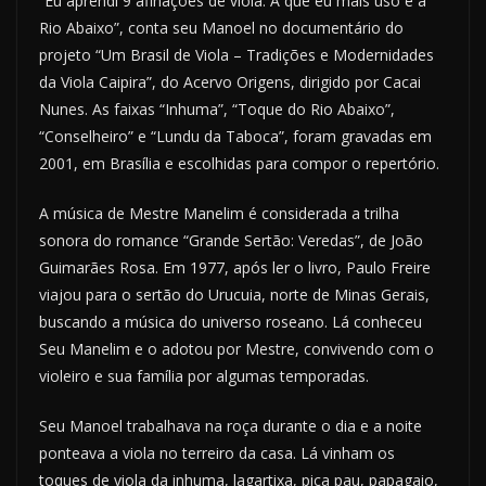
“Eu aprendi 9 afinações de viola. A que eu mais uso é a
Rio Abaixo”, conta seu Manoel no documentário do
projeto “Um Brasil de Viola – Tradições e Modernidades
da Viola Caipira”, do Acervo Origens, dirigido por Cacai
Nunes. As faixas “Inhuma”, “Toque do Rio Abaixo”,
“Conselheiro” e “Lundu da Taboca”, foram gravadas em
2001, em Brasília e escolhidas para compor o repertório.
A música de Mestre Manelim é considerada a trilha
sonora do romance “Grande Sertão: Veredas”, de João
Guimarães Rosa. Em 1977, após ler o livro, Paulo Freire
viajou para o sertão do Urucuia, norte de Minas Gerais,
buscando a música do universo roseano. Lá conheceu
Seu Manelim e o adotou por Mestre, convivendo com o
violeiro e sua família por algumas temporadas.
Seu Manoel trabalhava na roça durante o dia e a noite
ponteava a viola no terreiro da casa. Lá vinham os
toques de viola da inhuma, lagartixa, pica pau, papagaio,