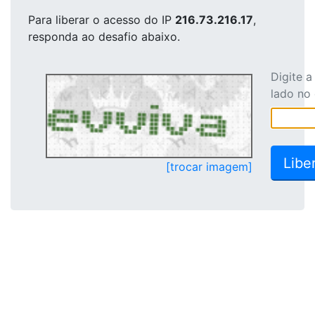
Para liberar o acesso
do IP
216.73.216.17
,
responda ao desafio abaixo.
Digite 
lado no
[trocar imagem]