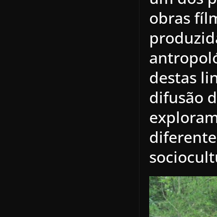
obras fíl
produzid
antropoló
destas li
difusão 
exploram
diferente
sociocult