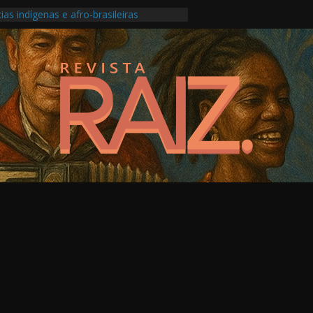
ias indígenas e afro-brasileiras
ansforma roda carioca em álbum ao vivo
o Festival do Patrimônio em São Paulo
produção musical ligada à saúde mental
os Pontos de Cultura e as escolas