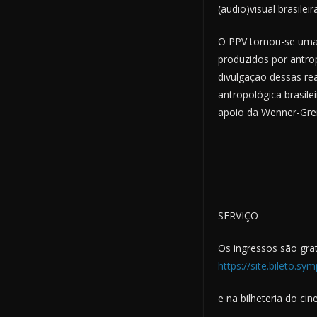
(audio)visual brasilei
O PPV tornou-se uma 
produzidos por antro
divulgação dessas re
antropológica brasile
apoio da Wenner-Gre
SERVIÇO
Os ingressos são grat
https://site.bileto.s
e na bilheteria do ci