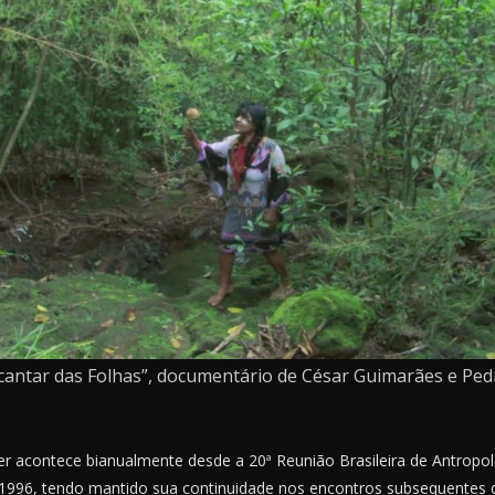
ncantar das Folhas”, documentário de César Guimarães e Pe
er acontece bianualmente desde a 20ª Reunião Brasileira de Antropol
1996, tendo mantido sua continuidade nos encontros subsequentes 