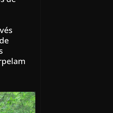
avés
 de
s
erpelam