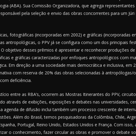
logia (ABA). Sua Comissão Organizadora, que agrega representantes l
responsável pela seleção e envio das obras concorrentes para um Júr
.
icas, fotográficas (incorporadas em 2002) e gráficas (incorporadas 
as antropológicas, o PPV já se configura como um dos principais fest
l. O objetivo desses prêmios é apresentar e reconhecer produções de
ráficas e gráficas caracterizadas por enfoques antropológicos com m
gica. Em direção a uma sociedade mais democrática e inclusiva, em 
irmativa com reserva de 20% das obras selecionadas à antropólogas/o
 com deficiência.
tício entre as RBA’s, ocorrem as Mostras Itinerantes do PPV, circuit
do através de exibições, exposições e debates nas universidades, ce
ssa agenda de difusão inclui também um processo crescente de inter
stões. Além do Brasil, temos pesquisadoras da Colômbia, Chile, Arge
spanha, Portugal, Reino Unido, Estados Unidos e França. Com isso, a
izar o conhecimento, fazer circular as obras e promover o debate so