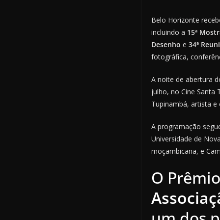
Belo Horizonte recebe
incluindo a
15ª Mostr
Desenho
e
34ª Reuni
fotográfica, conferênc
A noite de abertura d
julho, no Cine Santa 
Tupinambá, artista e 
A programação segue 
Universidade de Nova 
moçambicana, e Camil
O Prêmio
Associaç
um dos pr