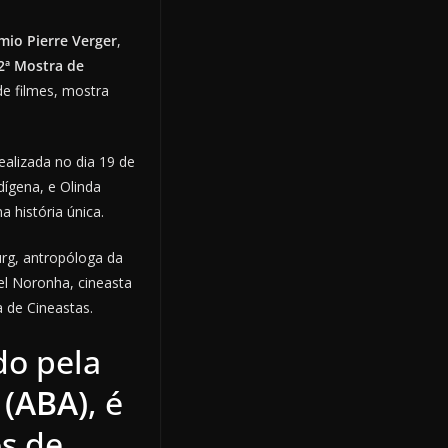
mio Pierre Verger
,
2ª Mostra de
e filmes, mostra
ealizada no dia 19 de
dígena, e Olinda
 história única.
rg, antropóloga da
el Noronha, cineasta
 de Cineastas.
do pela
 (ABA)
, é
os de