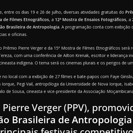
, entre os dias 19 e 26 de julho, diversas atividades gratuitas do
Prê
a de Filmes Etnográficos
, a
12ª Mostra de Ensaios Fotográficos
, a
ão Brasileira de Antropologia
. A programação conta com exibição d
ias e oficinas.
o Prêmio Pierre Verger e da 15ª Mostra de Filmes Etnográficos será r
Tereza, com uma conferência de Ailton Krenak, escritor e liderança in
cineasta indígena. O tema será os cinemas plurais e os perigos de uma
no local com a exibição de 27 filmes e bate-papos com Faye Ginsbu
Iorque, Pegi Vail, antropóloga da Universidade de Nova Iorque, Isab
o de Sousa, cineasta e vice-presidente da Associação Moçambicana
 Pierre Verger (PPV), promovi
ão Brasileira de Antropologia
incipais festivais competitiv