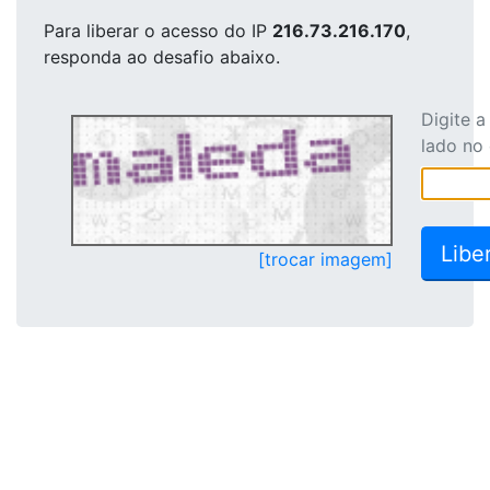
Para liberar o acesso
do IP
216.73.216.170
,
responda ao desafio abaixo.
Digite 
lado no
[trocar imagem]