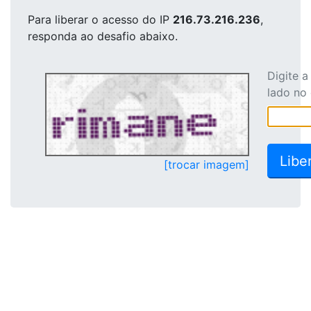
Para liberar o acesso
do IP
216.73.216.236
,
responda ao desafio abaixo.
Digite 
lado no
[trocar imagem]