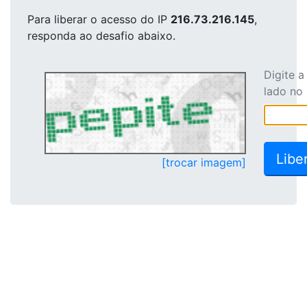
Para liberar o acesso
do IP
216.73.216.145
,
responda ao desafio abaixo.
Digite 
lado no
[trocar imagem]