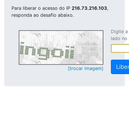
Para liberar o acesso
do IP
216.73.216.103
,
responda ao desafio abaixo.
Digite 
lado no
[trocar imagem]