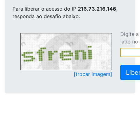
Para liberar o acesso
do IP
216.73.216.146
,
responda ao desafio abaixo.
Digite 
lado no
[trocar imagem]