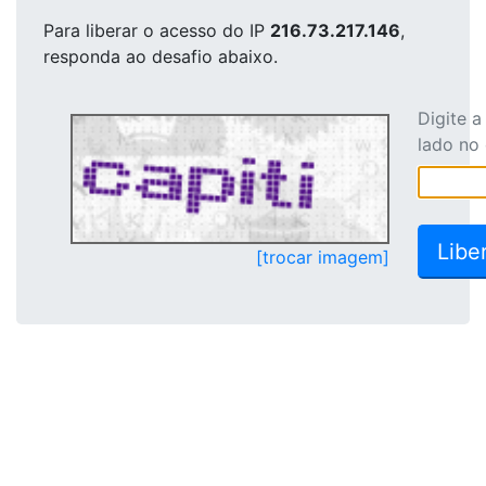
Para liberar o acesso
do IP
216.73.217.146
,
responda ao desafio abaixo.
Digite 
lado no
[trocar imagem]