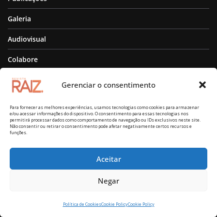
Galeria
Audiovisual
Colabore
Contato
Gerenciar o consentimento
Seu nome (obrigatório)
Para fornecer as melhores experiências, usamos tecnologias como cookies para armazenar
e/ou acessar informações do dispositivo. O consentimento para essas tecnologias nos
permitirá processar dados como comportamento de navegação ou IDs exclusivos neste site.
Não consentir ou retirar o consentimento pode afetar negativamente certos recursos e
funções.
Seu e-mail (obrigatório)
Aceitar
Negar
Sua mensagem
Política de Cookies
Cookie Policy
Cookie Policy