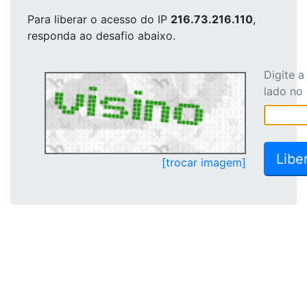
Para liberar o acesso
do IP
216.73.216.110
,
responda ao desafio abaixo.
Digite 
lado no
[trocar imagem]