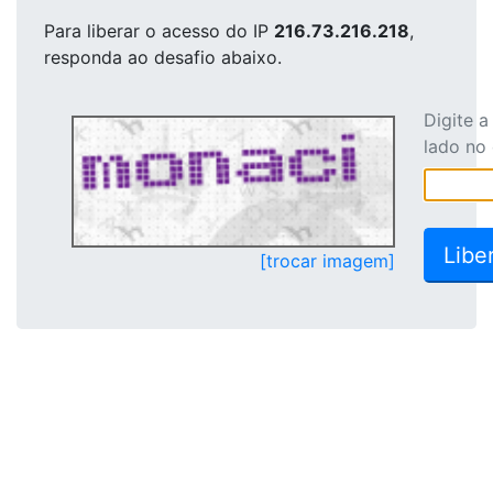
Para liberar o acesso
do IP
216.73.216.218
,
responda ao desafio abaixo.
Digite 
lado no
[trocar imagem]