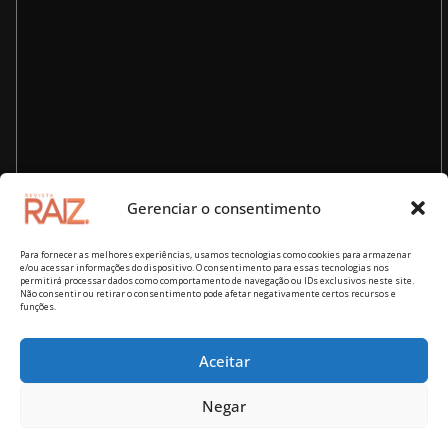
Gerenciar o consentimento
Para fornecer as melhores experiências, usamos tecnologias como cookies para armazenar
e/ou acessar informações do dispositivo. O consentimento para essas tecnologias nos
permitirá processar dados como comportamento de navegação ou IDs exclusivos neste site.
Não consentir ou retirar o consentimento pode afetar negativamente certos recursos e
funções.
Aceitar
Copyright © 2026
Revista RAIZ – cultura brasileira
. Todos os
Negar
direitos reservados.
Tema:
ColorMag
por ThemeGrill. Powered by
WordPress
.