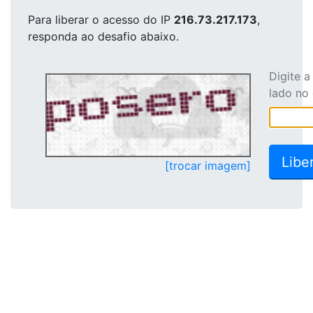
Para liberar o acesso
do IP
216.73.217.173
,
responda ao desafio abaixo.
Digite 
lado no
[trocar imagem]