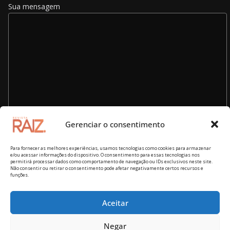
Sua mensagem
Gerenciar o consentimento
Para fornecer as melhores experiências, usamos tecnologias como cookies para armazenar
e/ou acessar informações do dispositivo. O consentimento para essas tecnologias nos
permitirá processar dados como comportamento de navegação ou IDs exclusivos neste site.
Não consentir ou retirar o consentimento pode afetar negativamente certos recursos e
funções.
Aceitar
Copyright © 2026
Revista RAIZ – cultura brasileira
. Todos os
Negar