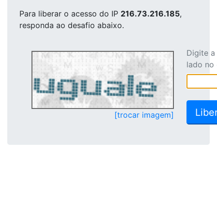
Para liberar o acesso
do IP
216.73.216.185
,
responda ao desafio abaixo.
Digite 
lado no
[trocar imagem]